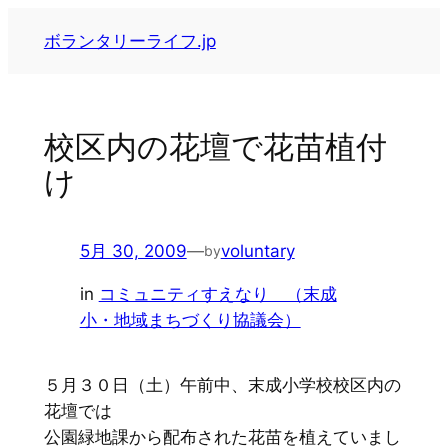
内
ボランタリーライフ.jp
容
を
ス
キ
校区内の花壇で花苗植付
ッ
け
プ
5月 30, 2009
—
voluntary
by
in
コミュニティすえなり （末成
小・地域まちづくり協議会）
５月３０日（土）午前中、末成小学校校区内の
花壇では
公園緑地課から配布された花苗を植えていまし