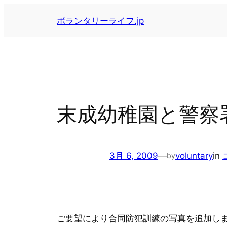
内
ボランタリーライフ.jp
容
を
ス
キ
ッ
プ
末成幼稚園と警察署
3月 6, 2009
—
voluntary
in
by
ご要望により合同防犯訓練の写真を追加し