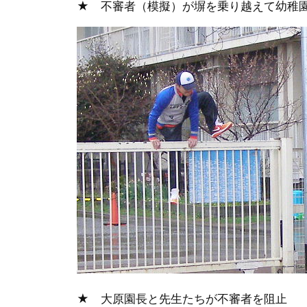
★ 不審者（模擬）が塀を乗り越えて幼稚
★ 大原園長と先生たちが不審者を阻止