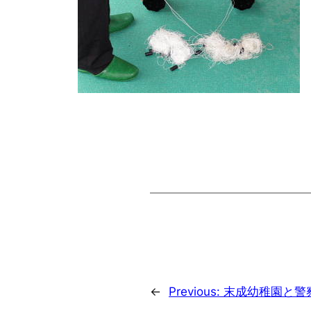
←
Previous:
末成幼稚園と警