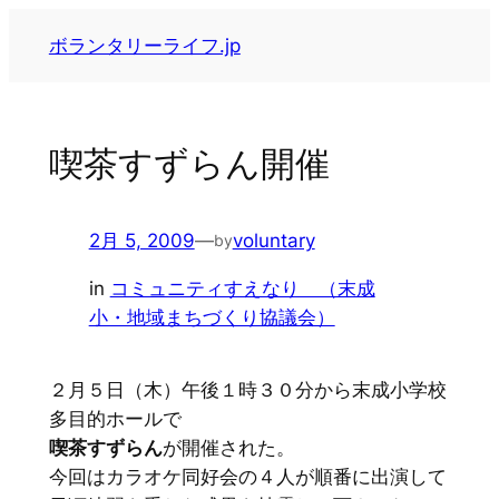
内
ボランタリーライフ.jp
容
を
ス
キ
喫茶すずらん開催
ッ
プ
2月 5, 2009
—
voluntary
by
in
コミュニティすえなり （末成
小・地域まちづくり協議会）
２月５日（木）午後１時３０分から末成小学校
多目的ホールで
喫茶すずらん
が開催された。
今回はカラオケ同好会の４人が順番に出演して