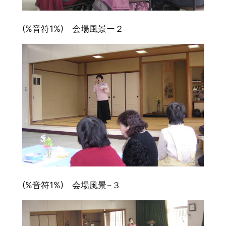
(%音符1%) 会場風景ー２
(%音符1%) 会場風景−３