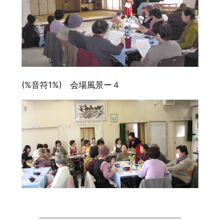
(%音符1%) 会場風景ー４