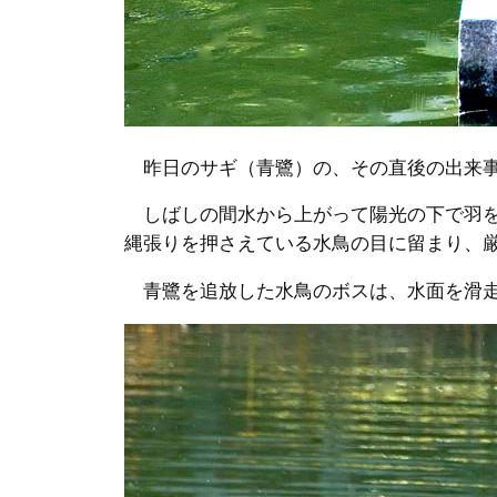
昨日のサギ（青鷺）の、その直後の出来
しばしの間水から上がって陽光の下で羽を
縄張りを押さえている水鳥の目に留まり、
青鷺を追放した水鳥のボスは、水面を滑走