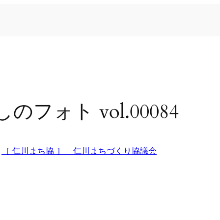
ォト vol.00084
n
［ 仁川まち協 ］ 仁川まちづくり協議会