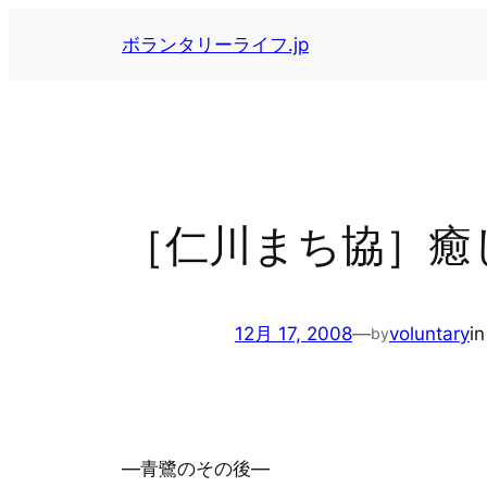
内
ボランタリーライフ.jp
容
を
ス
キ
ッ
プ
［仁川まち協］癒しのフ
12月 17, 2008
—
voluntary
i
by
—青鷺のその後—