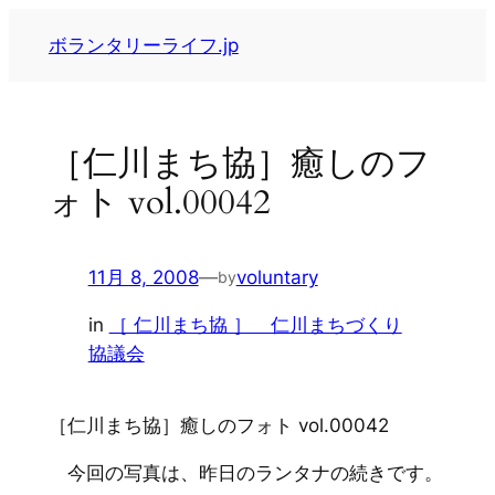
内
ボランタリーライフ.jp
容
を
ス
キ
［仁川まち協］癒しのフ
ッ
ォト vol.00042
プ
11月 8, 2008
—
voluntary
by
in
［ 仁川まち協 ］ 仁川まちづくり
協議会
［仁川まち協］癒しのフォト vol.00042
今回の写真は、昨日のランタナの続きです。