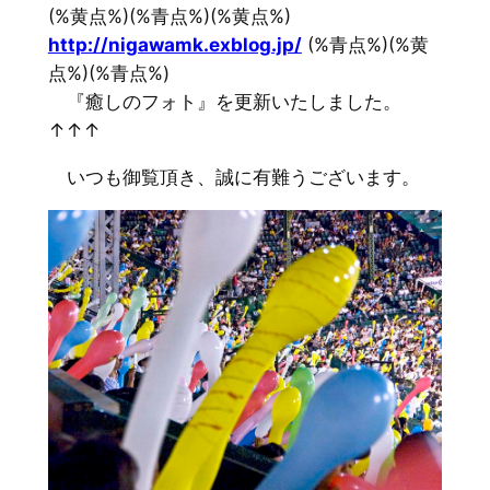
(%黄点%)(%青点%)(%黄点%)
http://nigawamk.exblog.jp/
(%青点%)(%黄
点%)(%青点%)
『癒しのフォト』を更新いたしました。
↑↑↑
いつも御覧頂き、誠に有難うございます。