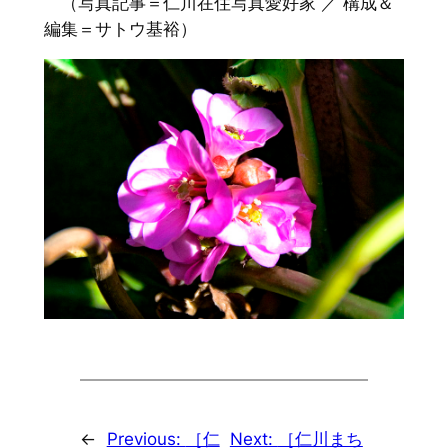
（写真記事＝仁川在住写真愛好家 ／ 構成＆
編集＝サトウ基裕）
←
Previous:
［仁
Next:
［仁川まち