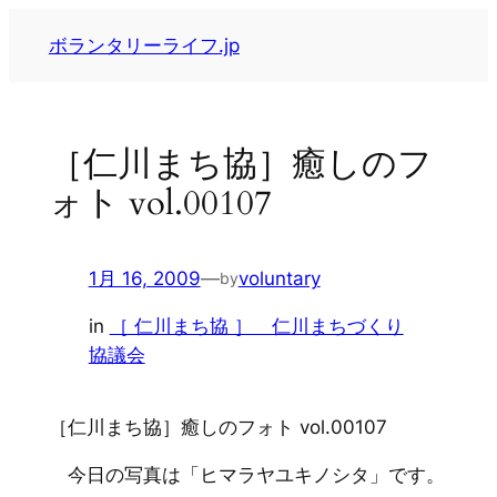
内
ボランタリーライフ.jp
容
を
ス
キ
［仁川まち協］癒しのフ
ッ
ォト vol.00107
プ
1月 16, 2009
—
voluntary
by
in
［ 仁川まち協 ］ 仁川まちづくり
協議会
［仁川まち協］癒しのフォト vol.00107
今日の写真は「ヒマラヤユキノシタ」です。