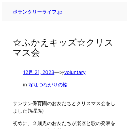
内
ボランタリーライフ.jp
容
を
ス
キ
☆ふかえキッズ☆クリス
ッ
マス会
プ
12月 21, 2023
—
voluntary
by
in
深江つながりの輪
サンサン保育園のお友だちとクリスマス会をし
ました(%星%)
初めに、２歳児のお友だちが楽器と歌の発表を