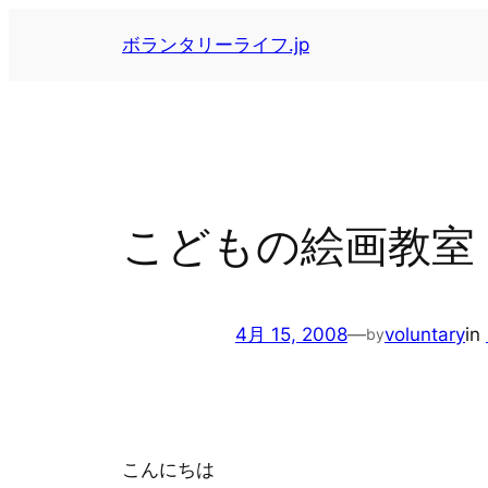
内
ボランタリーライフ.jp
容
を
ス
キ
ッ
プ
こどもの絵画教室
4月 15, 2008
—
voluntary
in
by
こんにちは