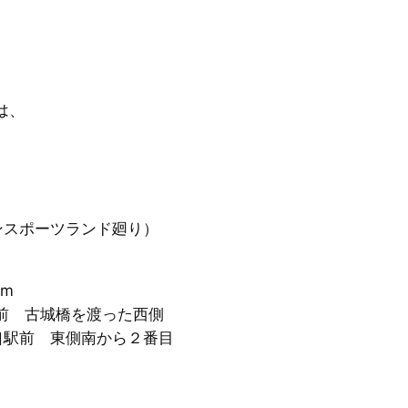
は、
り
スポーツランド廻り）
m
前 古城橋を渡った西側
駅前 東側南から２番目