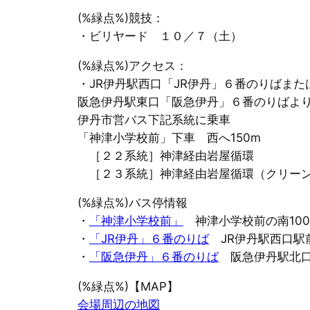
(%緑点%)競技：
・ビリヤード １０／７（土）
(%緑点%)アクセス：
・JR伊丹駅西口「JR伊丹」６番のりばまた
阪急伊丹駅東口「阪急伊丹」６番のりばよ
伊丹市営バス下記系統に乗車
「神津小学校前」下車 西へ150m
［２２系統］神津経由岩屋循環
［２３系統］神津経由岩屋循環（クリーン
(%緑点%)バス停情報
・
「神津小学校前」
神津小学校前の南100
・
「JR伊丹」６番のりば
JR伊丹駅西口駅
・
「阪急伊丹」６番のりば
阪急伊丹駅北口
(%緑点%)【MAP】
会場周辺の地図