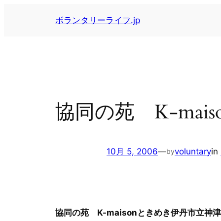
内
ボランタリーライフ.jp
容
を
ス
キ
ッ
プ
協同の苑 K-ma
10月 5, 2006
—
voluntary
in
by
協同の苑 K-maisonときめき伊丹市立神