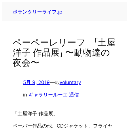
内
ボランタリーライフ.jp
容
を
ス
キ
ペーペーレリーフ 「土屋
ッ
洋子 作品展」 〜動物達の
プ
夜会〜
5月 9, 2019
—
voluntary
by
in
ギャラリールーエ 通信
「土屋洋子 作品展」
ペーパー作品の他、CDジャケット、フライヤ