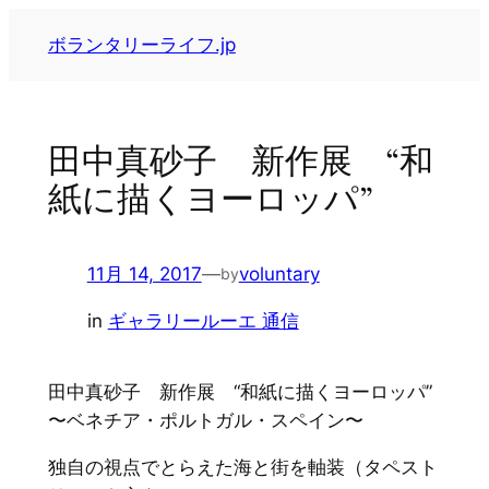
内
ボランタリーライフ.jp
容
を
ス
キ
田中真砂子 新作展 “和
ッ
紙に描くヨーロッパ”
プ
11月 14, 2017
—
voluntary
by
in
ギャラリールーエ 通信
田中真砂子 新作展 “和紙に描くヨーロッパ”
〜ベネチア・ポルトガル・スペイン〜
独自の視点でとらえた海と街を軸装（タペスト