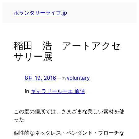
内
ボランタリーライフ.jp
容
を
ス
キ
稲田 浩 アートアクセ
ッ
サリー展
プ
8月 19, 2016
—
voluntary
by
in
ギャラリールーエ 通信
この度の個展では、さまざまな美しい素材を使
った
個性的なネックレス・ペンダント・ブローチな