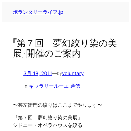
内
ボランタリーライフ.jp
容
を
ス
キ
『第７回 夢幻絞り染の美
ッ
展』開催のご案内
プ
3月 18, 2011
—
voluntary
by
in
ギャラリールーエ 通信
〜甚左衛門の絞りはここまでやります〜
『第７回 夢幻絞り染の美展』
シドニー・オペラハウスを絞る