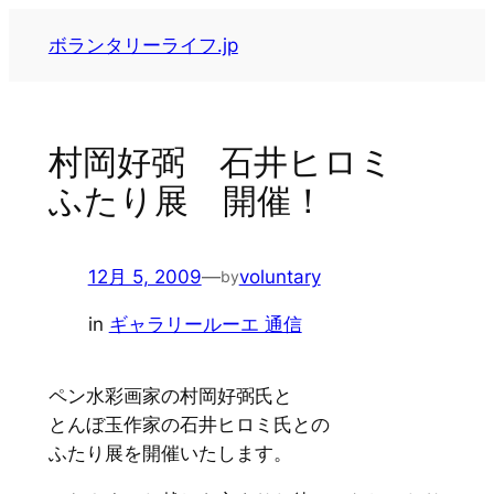
内
ボランタリーライフ.jp
容
を
ス
キ
村岡好弼 石井ヒロミ
ッ
ふたり展 開催！
プ
12月 5, 2009
—
voluntary
by
in
ギャラリールーエ 通信
ペン水彩画家の村岡好弼氏と
とんぼ玉作家の石井ヒロミ氏との
ふたり展を開催いたします。