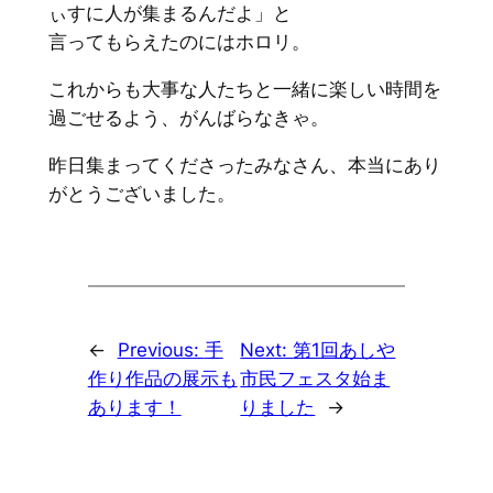
ぃすに人が集まるんだよ」と
言ってもらえたのにはホロリ。
これからも大事な人たちと一緒に楽しい時間を
過ごせるよう、がんばらなきゃ。
昨日集まってくださったみなさん、本当にあり
がとうございました。
←
Previous:
手
Next:
第1回あしや
作り作品の展示も
市民フェスタ始ま
あります！
りました
→