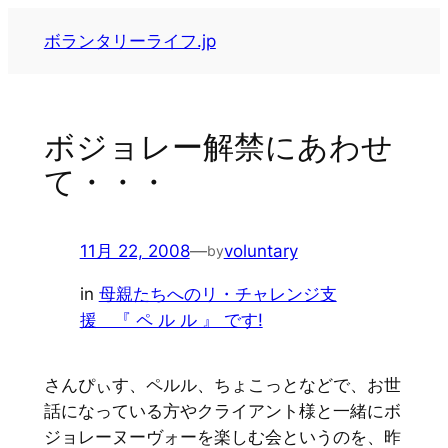
内
ボランタリーライフ.jp
容
を
ス
キ
ボジョレー解禁にあわせ
ッ
て・・・
プ
11月 22, 2008
—
voluntary
by
in
母親たちへのリ・チャレンジ支
援 『 ペ ル ル 』 です!
さんぴぃす、ペルル、ちょこっとなどで、お世
話になっている方やクライアント様と一緒にボ
ジョレーヌーヴォーを楽しむ会というのを、昨