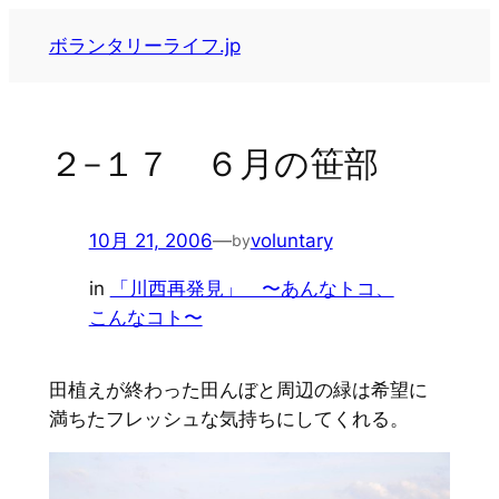
内
ボランタリーライフ.jp
容
を
ス
キ
２−１７ ６月の笹部
ッ
プ
10月 21, 2006
—
voluntary
by
in
「川西再発見」 〜あんなトコ、
こんなコト〜
田植えが終わった田んぼと周辺の緑は希望に
満ちたフレッシュな気持ちにしてくれる。