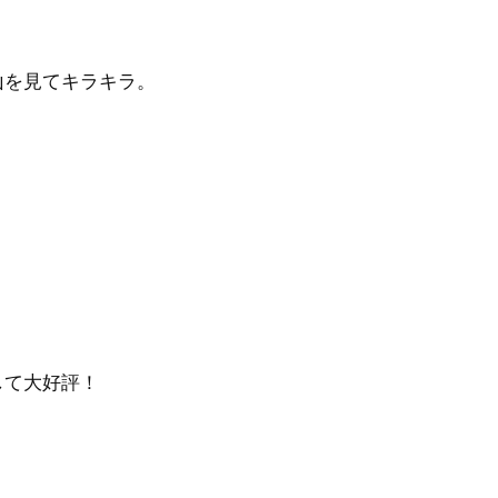
山を見てキラキラ。
。
して大好評！