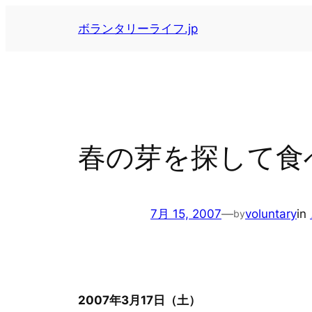
内
ボランタリーライフ.jp
容
を
ス
キ
ッ
プ
春の芽を探して食
7月 15, 2007
—
voluntary
in
by
2007年3月17日（土）