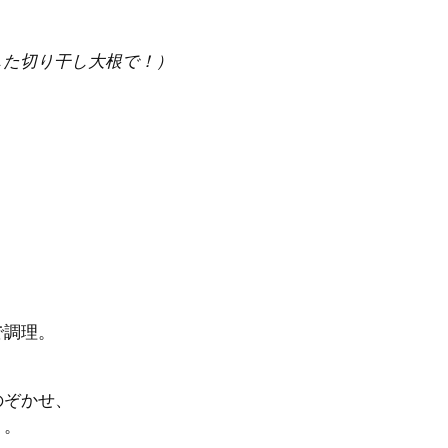
した切り干し大根で！）
で調理。
のぞかせ、
リ。