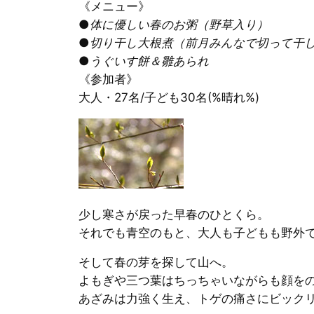
《メニュー》
●体に優しい春のお粥（野草入り）
●切り干し大根煮（前月みんなで切って干
●うぐいす餅＆雛あられ
《参加者》
大人・27名/子ども30名(%晴れ%)
少し寒さが戻った早春のひとくら。
それでも青空のもと、大人も子どもも野外
そして春の芽を探して山へ。
よもぎや三つ葉はちっちゃいながらも顔を
あざみは力強く生え、トゲの痛さにビック