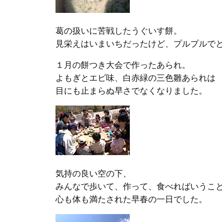
葛の扱いに苦戦したうぐいす餅。
見栄えはいまいちだったけど、プルプルで
１月の餅つき大会で作ったあられ。
よもぎとエビ味、白赤緑の三色雛あられは
目にも止まらぬ早さでなくなりました。
気持の良い空の下、
みんなで歩いて、作って、食べればいうこ
心も体も満たされた早春の一日でした。