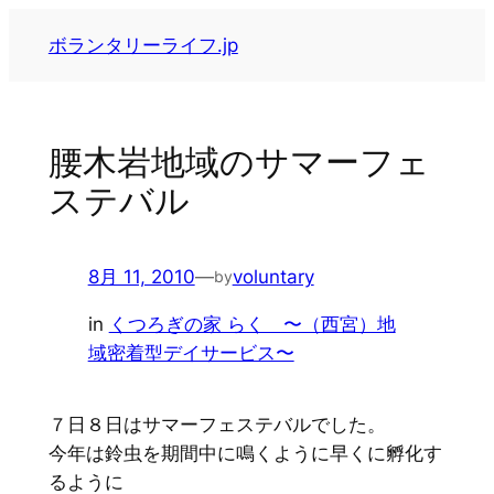
内
ボランタリーライフ.jp
容
を
ス
キ
腰木岩地域のサマーフェ
ッ
ステバル
プ
8月 11, 2010
—
voluntary
by
in
くつろぎの家 らく 〜（西宮）地
域密着型デイサービス〜
７日８日はサマーフェステバルでした。
今年は鈴虫を期間中に鳴くように早くに孵化す
るように