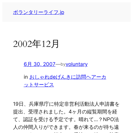
内
ボランタリーライフ.jp
容
を
ス
キ
2002年12月
ッ
プ
6月 30, 2007
—
voluntary
by
in
おしゃれdeげんきに訪問ヘアーカ
ットサービス
19日、兵庫県庁に特定非営利活動法人申請書を
提出、受理されました。4ヶ月の縦覧期間を経
て、認証を受ける予定です。晴れて…？NPO法
人の仲間入りができます。春が来るのが待ち遠