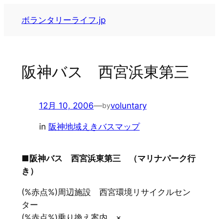
内
ボランタリーライフ.jp
容
を
ス
キ
阪神バス 西宮浜東第三
ッ
プ
12月 10, 2006
—
voluntary
by
in
阪神地域えきバスマップ
■阪神バス 西宮浜東第三 （マリナパーク行
き）
(%赤点%)周辺施設 西宮環境リサイクルセン
ター
(%赤点%)乗り換え案内 ×