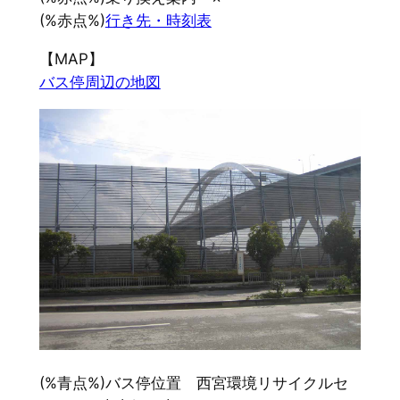
(%赤点%)
行き先・時刻表
【MAP】
バス停周辺の地図
(%青点%)バス停位置 西宮環境リサイクルセ