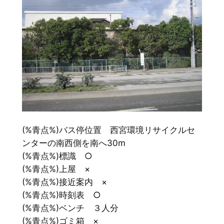
(%青点%)バス停位置 西宮環境リサイクルセ
ンターの南西側を南へ30m
(%青点%)標識 ○
(%青点%)上屋 ×
(%青点%)接近案内 ×
(%青点%)時刻表 ○
(%青点%)ベンチ ３人分
(%青点%)ゴミ箱 ×