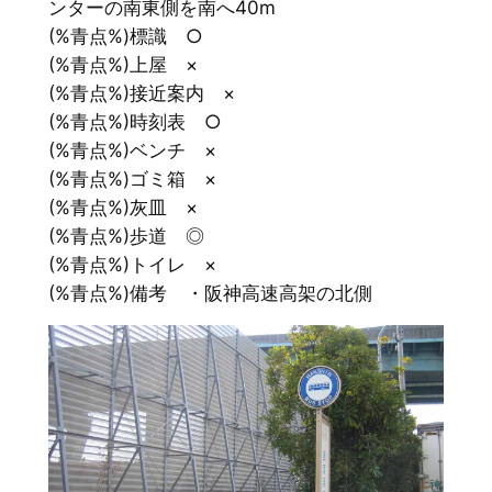
ンターの南東側を南へ40m
(%青点%)標識 ○
(%青点%)上屋 ×
(%青点%)接近案内 ×
(%青点%)時刻表 ○
(%青点%)ベンチ ×
(%青点%)ゴミ箱 ×
(%青点%)灰皿 ×
(%青点%)歩道 ◎
(%青点%)トイレ ×
(%青点%)備考 ・阪神高速高架の北側