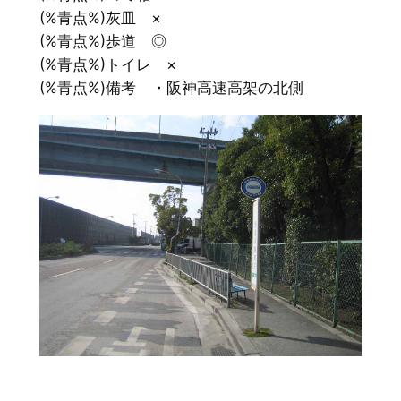
(%青点%)灰皿 ×
(%青点%)歩道 ◎
(%青点%)トイレ ×
(%青点%)備考 ・阪神高速高架の北側