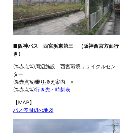
■阪神バス 西宮浜東第三 （阪神西宮方面行
き）
(%赤点%)周辺施設 西宮環境リサイクルセン
ター
(%赤点%)乗り換え案内 ×
(%赤点%)
行き先・時刻表
【MAP】
バス停周辺の地図