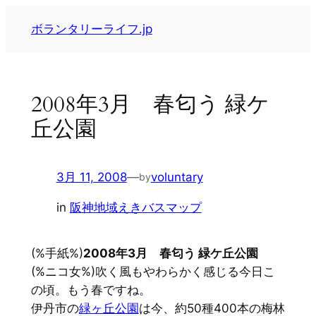
内
ボランタリーライフ.jp
容
を
ス
キ
2008年3月 春匂う 緑ケ
ッ
丘公園
プ
3月 11, 2008
—
voluntary
by
in
阪神地域えきバスマップ
(%手紙%)
2008年3月 春匂う 緑ケ丘公園
(%ニコ女%)吹く風もやわらかく感じる今日こ
の頃。もう春ですね。
伊丹市の
緑ヶ丘公園
は今、約50種400本の梅林