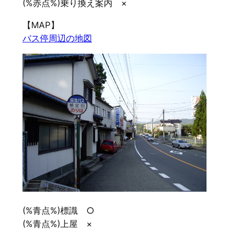
(%赤点%)乗り換え案内 ×
【MAP】
バス停周辺の地図
(%青点%)標識 ○
(%青点%)上屋 ×