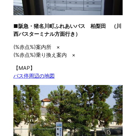
■阪急・猪名川町ふれあいバス 柏梨田 （川
西バスターミナル方面行き）
(%赤点%)案内所 ×
(%赤点%)乗り換え案内 ×
【MAP】
バス停周辺の地図