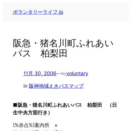
内
ボランタリーライフ.jp
容
を
ス
キ
阪急・猪名川町ふれあい
ッ
バス 柏梨田
プ
11月 30, 2006
—
voluntary
by
in
阪神地域えきバスマップ
■阪急・猪名川町ふれあいバス 柏梨田 （日
生中央方面行き）
(%赤点%)案内所 ×