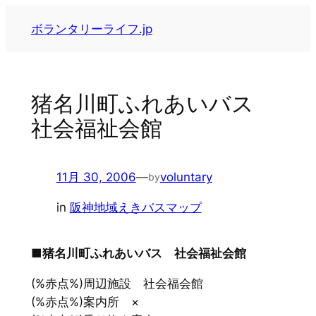
内
ボランタリーライフ.jp
容
を
ス
キ
猪名川町ふれあいバス
ッ
社会福祉会館
プ
11月 30, 2006
—
voluntary
by
in
阪神地域えきバスマップ
■猪名川町ふれあいバス 社会福祉会館
(%赤点%)周辺施設 社会福会館
(%赤点%)案内所 ×