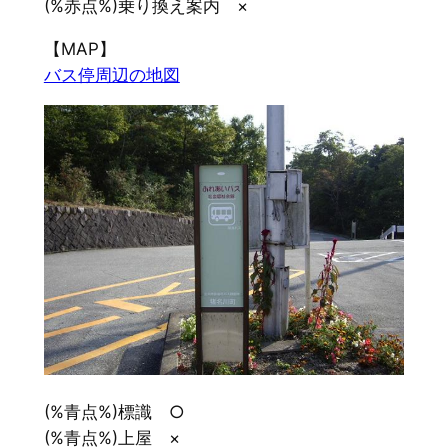
(%赤点%)乗り換え案内 ×
【MAP】
バス停周辺の地図
(%青点%)標識 ○
(%青点%)上屋 ×