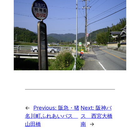
←
Previous:
阪急・猪
Next:
阪神バ
名川町ふれあいバス
ス 西宮大橋
山田橋
南
→