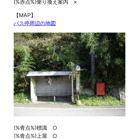
(%赤点%)乗り換え案内 ×
【MAP】
バス停周辺の地図
(%青点%)標識 ○
(%青点%)上屋 ○