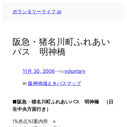
内
ボランタリーライフ.jp
容
を
ス
キ
阪急・猪名川町ふれあい
ッ
バス 明神橋
プ
11月 30, 2006
—
voluntary
by
in
阪神地域えきバスマップ
■阪急・猪名川町ふれあいバス 明神橋 （日
生中央方面行き）
(%赤点%)案内所 ×