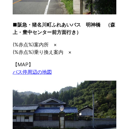
■阪急・猪名川町ふれあいバス 明神橋 （森
上・豊中センター前方面行き）
(%赤点%)案内所 ×
(%赤点%)乗り換え案内 ×
【MAP】
バス停周辺の地図