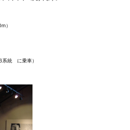
0m）
6系統 に乗車）