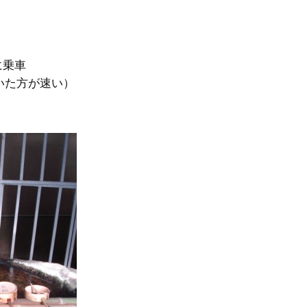
）
に乗車
いた方が速い）