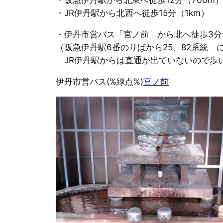
・阪急伊丹駅から北東へ徒歩12分（700m
・JR伊丹駅から北西へ徒歩15分（1km）
・伊丹市営バス「宮ノ前」から北へ徒歩3分
（阪急伊丹駅6番のりばから25、82系統 
JR伊丹駅からは直通が出ていないので歩
伊丹市営バス(%緑点%)
宮ノ前