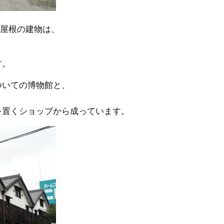
連屋根の建物は、
す。
ついての博物館と、
を置くショップから成っています。