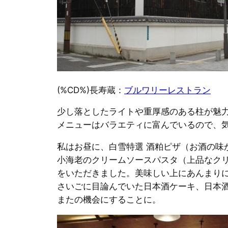
(%CD%)長寿蔵：
ブルワリーレストラン
少し落としたライトや重厚感のある柱が魅
メニューはバラエティに富んでいるので、
私はお昼に、白雪特選 酒粕ピザ（お酒の味
小海老のクリームソースパスタ（上品なク
をいただきました。美味しい上にあんまり
さいごに目論んでいた日本酒ケーキ、日本
またの機会にすることに。