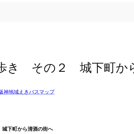
伊丹歩き その２ 城下町
阪神地域えきバスマップ
２ 城下町から清酒の街へ