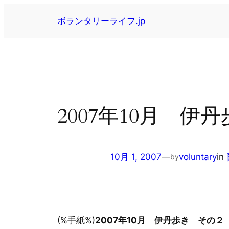
内
ボランタリーライフ.jp
容
を
ス
キ
ッ
プ
2007年10月 
10月 1, 2007
—
voluntary
in
by
(%手紙%)
2007年10月 伊丹歩き その