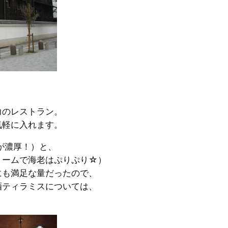
力のレストラン。
気軽に入れます。
が濃厚！）と、
リームで海老はぷりぷり☆）
にも満足な量だったので、
酒ティラミスについては、