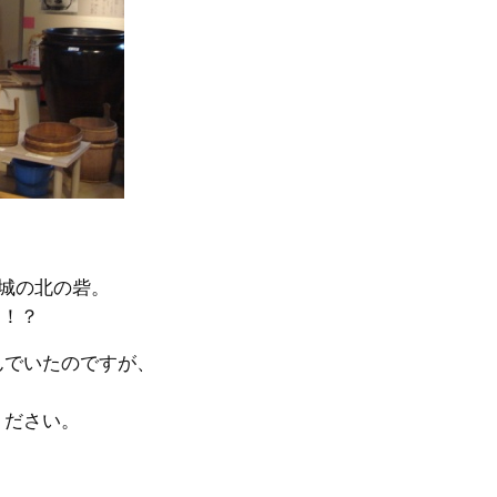
城の北の砦。
…！？
んでいたのですが、
ください。