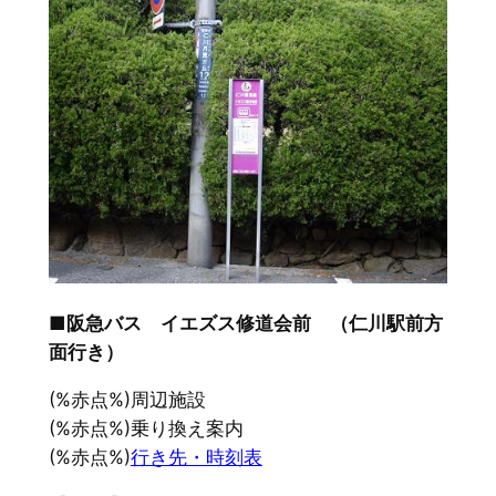
■阪急バス イエズス修道会前 （仁川駅前方
面行き）
(%赤点%)周辺施設
(%赤点%)乗り換え案内
(%赤点%)
行き先・時刻表