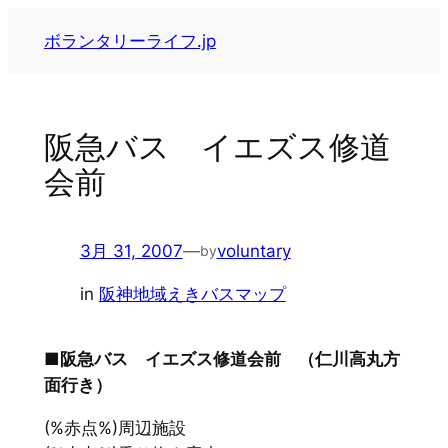
内
ボランタリーライフ.jp
容
を
ス
キ
阪急バス イエズス修道
ッ
会前
プ
3月 31, 2007
—
voluntary
by
in
阪神地域えきバスマップ
■阪急バス イエズス修道会前 （仁川高丸方
面行き）
(%赤点%)周辺施設