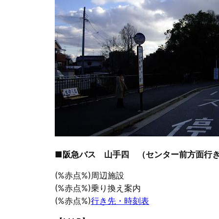
■阪急バス 山手四 （センター前方面行
(%赤点%)周辺施設
(%赤点%)乗り換え案内
(%赤点%)
行き先・時刻表