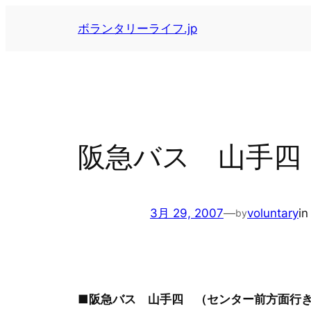
内
ボランタリーライフ.jp
容
を
ス
キ
ッ
プ
阪急バス 山手四
3月 29, 2007
—
voluntary
i
by
■阪急バス 山手四 （センター前方面行