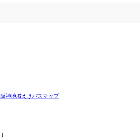
n
阪神地域えきバスマップ
き）