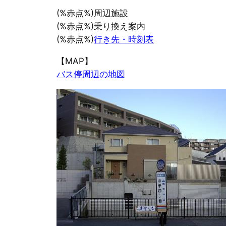
(%赤点%)周辺施設
(%赤点%)乗り換え案内
(%赤点%)
行き先・時刻表
【MAP】
バス停周辺の地図