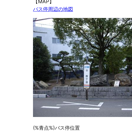
【MAP】
バス停周辺の地図
(%青点%)バス停位置