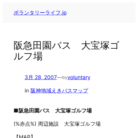
内
ボランタリーライフ.jp
容
を
ス
キ
阪急田園バス 大宝塚ゴ
ッ
ルフ場
プ
3月 28, 2007
—
voluntary
by
in
阪神地域えきバスマップ
■阪急田園バス 大宝塚ゴルフ場
(%赤点%) 周辺施設 大宝塚ゴルフ場
【MAP】