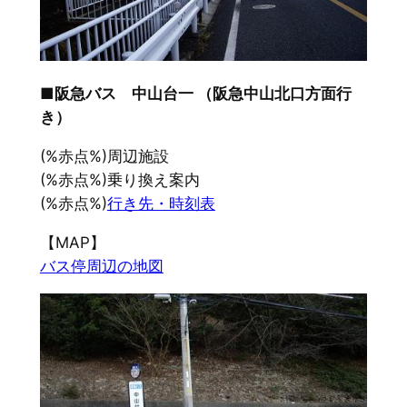
■阪急バス 中山台一 （阪急中山北口方面行
き）
(%赤点%)周辺施設
(%赤点%)乗り換え案内
(%赤点%)
行き先・時刻表
【MAP】
バス停周辺の地図