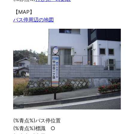
【MAP】
バス停周辺の地図
(%青点%)バス停位置
(%青点%)標識 ○