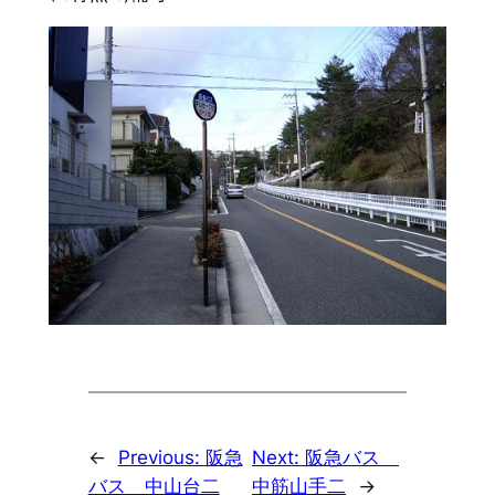
←
Previous:
阪急
Next:
阪急バス
バス 中山台二
中筋山手二
→