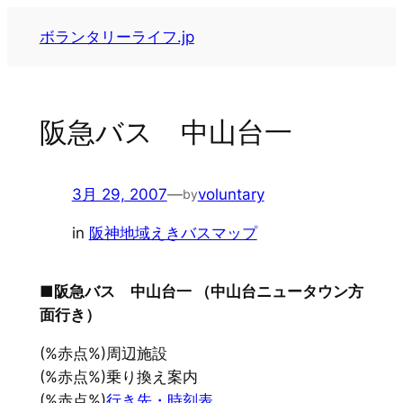
内
ボランタリーライフ.jp
容
を
ス
キ
阪急バス 中山台一
ッ
プ
3月 29, 2007
—
voluntary
by
in
阪神地域えきバスマップ
■阪急バス 中山台一 （中山台ニュータウン方
面行き）
(%赤点%)周辺施設
(%赤点%)乗り換え案内
(%赤点%)
行き先・時刻表