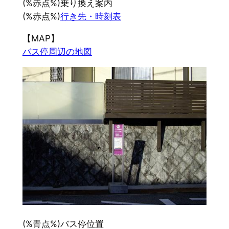
(%赤点%)乗り換え案内
(%赤点%)
行き先・時刻表
【MAP】
バス停周辺の地図
(%青点%)バス停位置