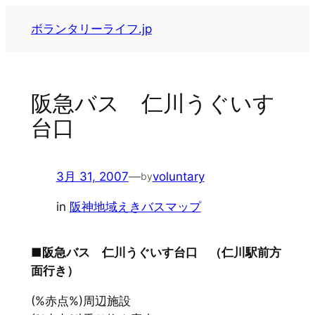
内
ボランタリーライフ.jp
容
を
ス
キ
阪急バス 仁川うぐいす
ッ
台口
プ
3月 31, 2007
—
voluntary
by
in
阪神地域えきバスマップ
■阪急バス 仁川うぐいす台口 （仁川駅前方
面行き）
(%赤点%)周辺施設