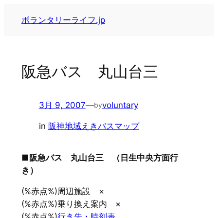
内
ボランタリーライフ.jp
容
を
ス
キ
阪急バス 丸山台三
ッ
プ
3月 9, 2007
—
voluntary
by
in
阪神地域えきバスマップ
■阪急バス 丸山台三 （日生中央方面行
き）
(%赤点%)周辺施設 ×
(%赤点%)乗り換え案内 ×
(%赤点%)
行き先・時刻表