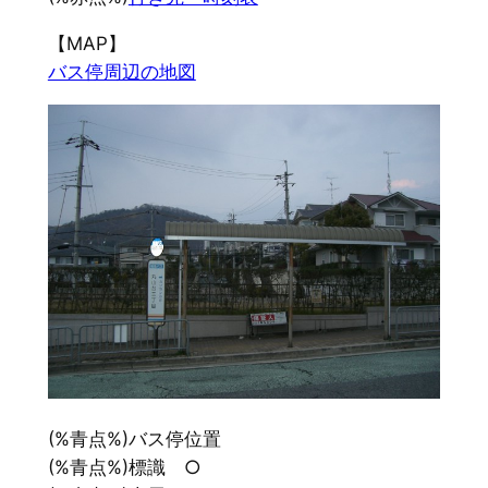
【MAP】
バス停周辺の地図
(%青点%)バス停位置
(%青点%)標識 ○