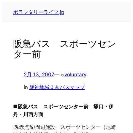
内
ボランタリーライフ.jp
容
を
ス
キ
阪急バス スポーツセン
ッ
ター前
プ
2月 13, 2007
—
voluntary
by
in
阪神地域えきバスマップ
■阪急バス スポーツセンター前 塚口・伊
丹・川西方面
(%赤点%)周辺施設 スポーツセンター（尼崎