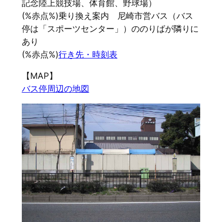
記念陸上競技場、体育館、野球場）
(%赤点%)乗り換え案内 尼崎市営バス（バス
停は「スポーツセンター」）ののりばが隣りに
あり
(%赤点%)
行き先・時刻表
【MAP】
バス停周辺の地図