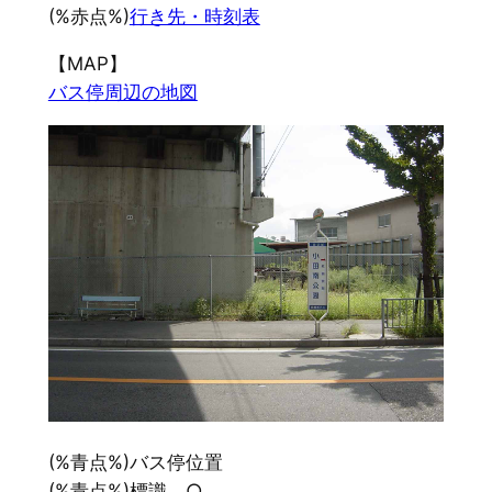
(%赤点%)
行き先・時刻表
【MAP】
バス停周辺の地図
(%青点%)バス停位置
(%青点%)標識 ○