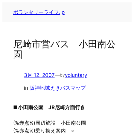
内
ボランタリーライフ.jp
容
を
ス
キ
尼崎市営バス 小田南公
ッ
園
プ
3月 12, 2007
—
voluntary
by
in
阪神地域えきバスマップ
■小田南公園 JR尼崎方面行き
(%赤点%)周辺施設 小田南公園
(%赤点%)乗り換え案内 ×