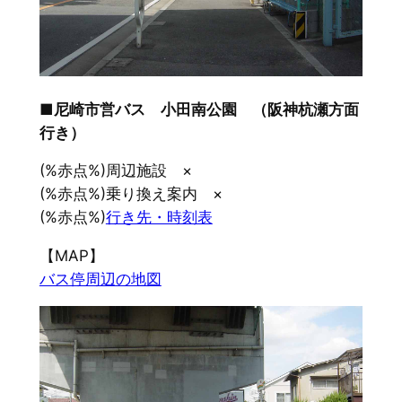
■尼崎市営バス 小田南公園 （阪神杭瀬方面
行き）
(%赤点%)周辺施設 ×
(%赤点%)乗り換え案内 ×
(%赤点%)
行き先・時刻表
【MAP】
バス停周辺の地図