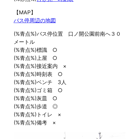
【MAP】
バス停周辺の地図
(%青点%)バス停位置 口ノ開公園前南へ３０
メートル
(%青点%)標識 ○
(%青点%)上屋 ○
(%青点%)接近案内 ×
(%青点%)時刻表 ○
(%青点%)ベンチ 3人
(%青点%)ゴミ箱 ○
(%青点%)灰皿 ○
(%青点%)歩道 ◎
(%青点%)トイレ ×
(%青点%)備考 ×