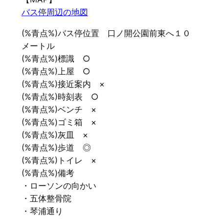
バス停周辺の地図
(%青点%)バス停位置 口ノ開公園前東へ１０
メートル
(%青点%)標識 ○
(%青点%)上屋 ○
(%青点%)接近案内 ×
(%青点%)時刻表 ○
(%青点%)ベンチ ×
(%青点%)ゴミ箱 ×
(%青点%)灰皿 ×
(%青点%)歩道 ◎
(%青点%)トイレ ×
(%青点%)備考
・ローソンの向かい
・五体整骨院
・琴浦通り