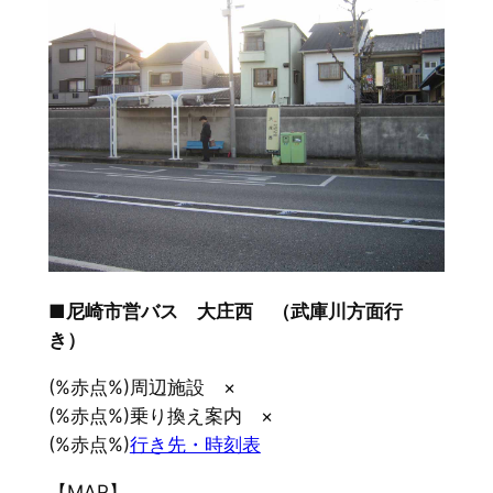
■尼崎市営バス 大庄西 （武庫川方面行
き）
(%赤点%)周辺施設 ×
(%赤点%)乗り換え案内 ×
(%赤点%)
行き先・時刻表
【MAP】