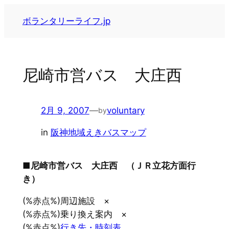
内
ボランタリーライフ.jp
容
を
ス
キ
尼崎市営バス 大庄西
ッ
プ
2月 9, 2007
—
voluntary
by
in
阪神地域えきバスマップ
■尼崎市営バス 大庄西 （ＪＲ立花方面行
き）
(%赤点%)周辺施設 ×
(%赤点%)乗り換え案内 ×
(%赤点%)
行き先・時刻表