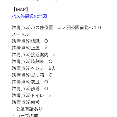
【MAP】
バス停周辺の地図
(%青点%)バス停位置 口ノ開公園前北へ１０
メートル
(%青点%)標識 ○
(%青点%)上屋 ×
(%青点%)接近案内 ×
(%青点%)時刻表 ○
(%青点%)ベンチ 9人
(%青点%)ゴミ箱 ○
(%青点%)灰皿 ○
(%青点%)歩道 ○
(%青点%)トイレ ×
(%青点%)備考
・公衆電話あり
・コープの前