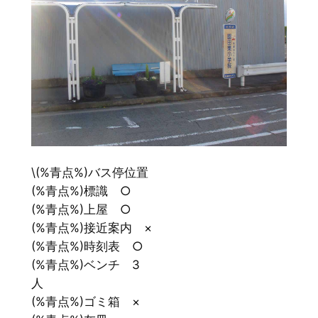
\(%青点%)バス停位置
(%青点%)標識 ○
(%青点%)上屋 ○
(%青点%)接近案内 ×
(%青点%)時刻表 ○
(%青点%)ベンチ 3
人
(%青点%)ゴミ箱 ×