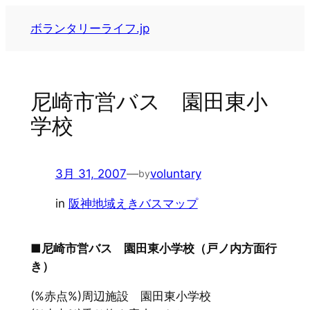
内
ボランタリーライフ.jp
容
を
ス
キ
尼崎市営バス 園田東小
ッ
学校
プ
3月 31, 2007
—
voluntary
by
in
阪神地域えきバスマップ
■尼崎市営バス 園田東小学校（戸ノ内方面行
き）
(%赤点%)周辺施設 園田東小学校