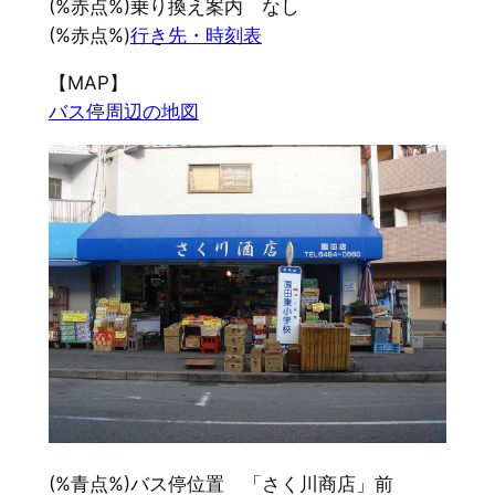
(%赤点%)乗り換え案内 なし
(%赤点%)
行き先・時刻表
【MAP】
バス停周辺の地図
(%青点%)バス停位置 「さく川商店」前