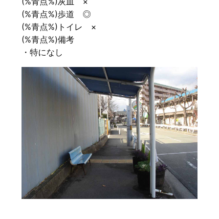
(%青点%)灰皿 ×
(%青点%)歩道 ◎
(%青点%)トイレ ×
(%青点%)備考
・特になし