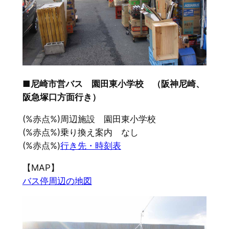
■尼崎市営バス 園田東小学校 （阪神尼崎、
阪急塚口方面行き）
(%赤点%)周辺施設 園田東小学校
(%赤点%)乗り換え案内 なし
(%赤点%)
行き先・時刻表
【MAP】
バス停周辺の地図