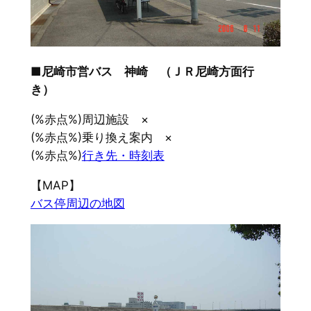
■尼崎市営バス 神崎 （ＪＲ尼崎方面行
き）
(%赤点%)周辺施設 ×
(%赤点%)乗り換え案内 ×
(%赤点%)
行き先・時刻表
【MAP】
バス停周辺の地図