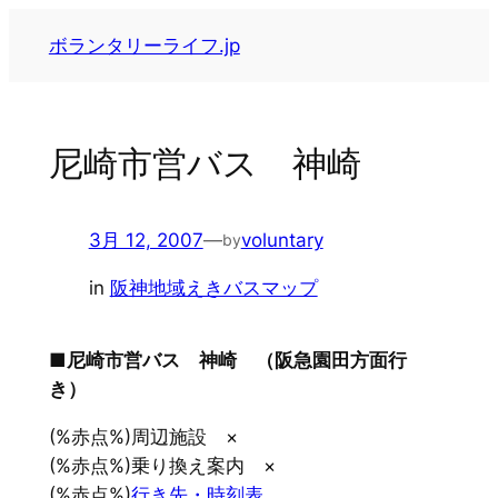
内
ボランタリーライフ.jp
容
を
ス
キ
尼崎市営バス 神崎
ッ
プ
3月 12, 2007
—
voluntary
by
in
阪神地域えきバスマップ
■尼崎市営バス 神崎 （阪急園田方面行
き）
(%赤点%)周辺施設 ×
(%赤点%)乗り換え案内 ×
(%赤点%)
行き先・時刻表