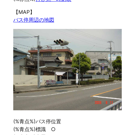
【MAP】
バス停周辺の地図
(%青点%)バス停位置
(%青点%)標識 ○