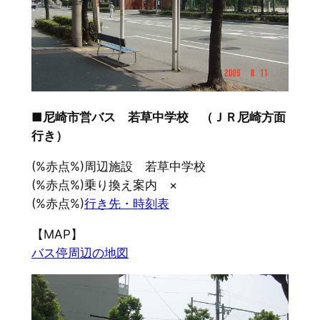
■尼崎市営バス 若草中学校 （ＪＲ尼崎方面
行き）
(%赤点%)周辺施設 若草中学校
(%赤点%)乗り換え案内 ×
(%赤点%)
行き先・時刻表
【MAP】
バス停周辺の地図