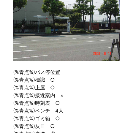
(%青点%)バス停位置
(%青点%)標識 ○
(%青点%)上屋 ○
(%青点%)接近案内 ×
(%青点%)時刻表 ○
(%青点%)ベンチ 4人
(%青点%)ゴミ箱 ○
(%青点%)灰皿 ○