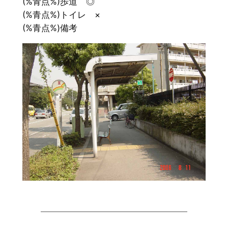
(%青点%)歩道 ◎
(%青点%)トイレ ×
(%青点%)備考