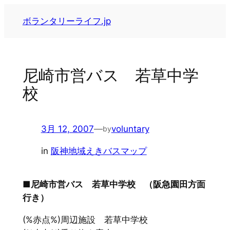
内
ボランタリーライフ.jp
容
を
ス
キ
尼崎市営バス 若草中学
ッ
校
プ
3月 12, 2007
—
voluntary
by
in
阪神地域えきバスマップ
■尼崎市営バス 若草中学校 （阪急園田方面
行き）
(%赤点%)周辺施設 若草中学校