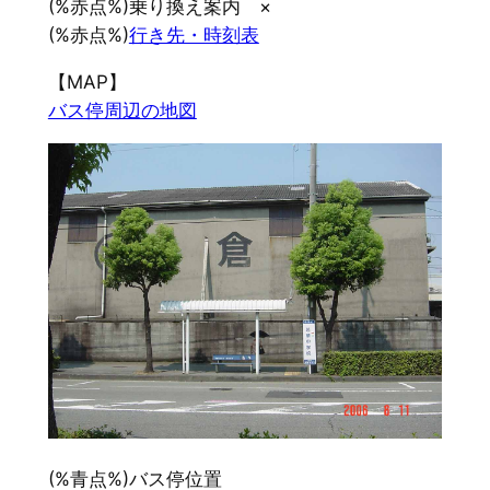
(%赤点%)乗り換え案内 ×
(%赤点%)
行き先・時刻表
【MAP】
バス停周辺の地図
(%青点%)バス停位置