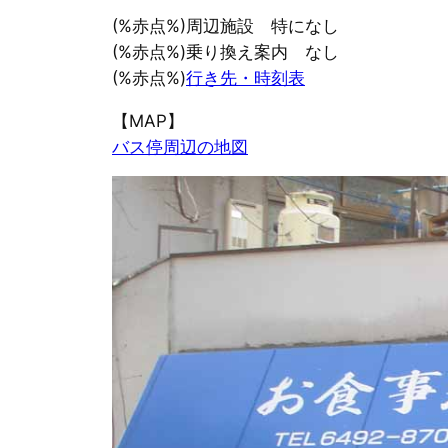
(%赤点%)周辺施設 特になし
(%赤点%)乗り換え案内 なし
(%赤点%)
行き先・時刻表
【MAP】
バス停周辺の地図