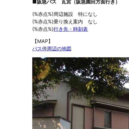
■阪急バス 瓦宮（阪急園田方面行き）
(%赤点%)周辺施設 特になし
(%赤点%)乗り換え案内 なし
(%赤点%)
行き先・時刻表
【MAP】
バス停周辺の地図