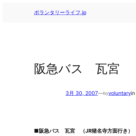
内
ボランタリーライフ.jp
容
を
ス
キ
ッ
プ
阪急バス 瓦宮
3月 30, 2007
—
voluntary
i
by
■阪急バス 瓦宮 （JR猪名寺方面行き）