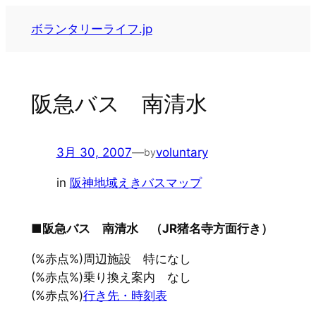
内
ボランタリーライフ.jp
容
を
ス
キ
阪急バス 南清水
ッ
プ
3月 30, 2007
—
voluntary
by
in
阪神地域えきバスマップ
■阪急バス 南清水 （JR猪名寺方面行き）
(%赤点%)周辺施設 特になし
(%赤点%)乗り換え案内 なし
(%赤点%)
行き先・時刻表