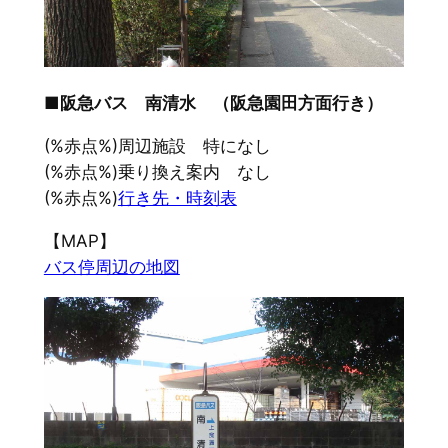
■阪急バス 南清水 （阪急園田方面行き）
(%赤点%)周辺施設 特になし
(%赤点%)乗り換え案内 なし
(%赤点%)
行き先・時刻表
【MAP】
バス停周辺の地図