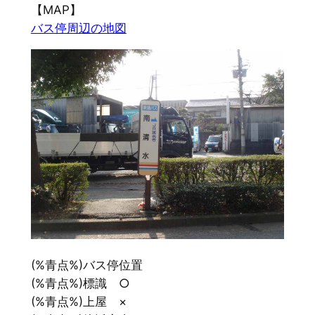
【MAP】
バス停周辺の地図
(%青点%)バス停位置
(%青点%)標識 ○
(%青点%)上屋 ×