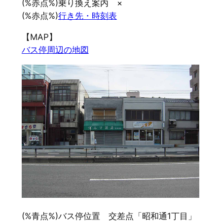
(%赤点%)乗り換え案内 ×
(%赤点%)
行き先・時刻表
【MAP】
バス停周辺の地図
(%青点%)バス停位置 交差点「昭和通1丁目」