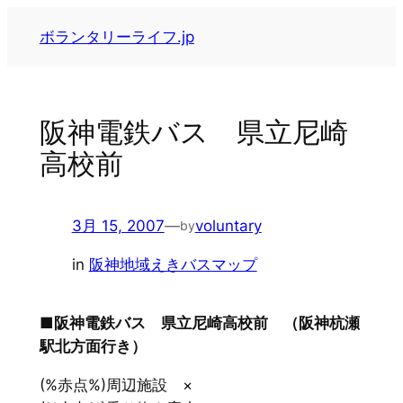
内
ボランタリーライフ.jp
容
を
ス
キ
阪神電鉄バス 県立尼崎
ッ
高校前
プ
3月 15, 2007
—
voluntary
by
in
阪神地域えきバスマップ
■阪神電鉄バス 県立尼崎高校前 （阪神杭瀬
駅北方面行き）
(%赤点%)周辺施設 ×