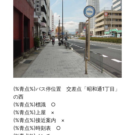
(%青点%)バス停位置 交差点「昭和通1丁目」
の西
(%青点%)標識 ○
(%青点%)上屋 ×
(%青点%)接近案内 ×
(%青点%)時刻表 ○