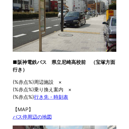
■阪神電鉄バス 県立尼崎高校前 （宝塚方面
行き）
(%赤点%)周辺施設 ×
(%赤点%)乗り換え案内 ×
(%赤点%)
行き先・時刻表
【MAP】
バス停周辺の地図