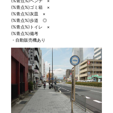
(%青点%)ベンチ ×
(%青点%)ゴミ箱 ×
(%青点%)灰皿 ×
(%青点%)歩道 ◎
(%青点%)トイレ ×
(%青点%)備考
・自動販売機あり