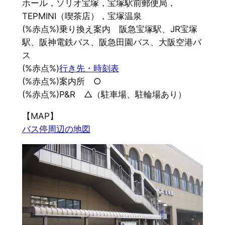
ホール，ソリオ宝塚，宝塚駅前郵便局，
TEPMINI（喫茶店），宝塚温泉
(%赤点%)乗り換え案内 阪急宝塚駅、JR宝塚
駅、阪神電鉄バス、阪急田園バス、大阪空港バ
ス
(%赤点%)
行き先・時刻表
(%赤点%)案内所 ○
(%赤点%)P&R △（駐車場、駐輪場あり）
【MAP】
バス停周辺の地図