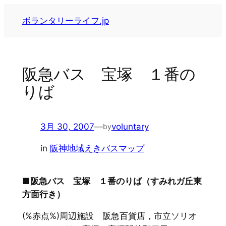
内
ボランタリーライフ.jp
容
を
ス
キ
阪急バス 宝塚 １番の
ッ
りば
プ
3月 30, 2007
—
voluntary
by
in
阪神地域えきバスマップ
■阪急バス 宝塚 １番のりば（すみれガ丘東
方面行き）
(%赤点%)周辺施設 阪急百貨店，市立ソリオ