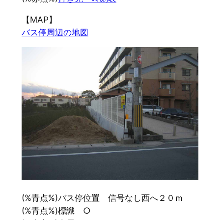
【MAP】
バス停周辺の地図
(%青点%)バス停位置 信号なし西へ２０ｍ
(%青点%)標識 ○