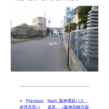
←
Previous:
Next:
阪神電鉄バス
伊丹市営バ
道意 （阪神尼崎方面