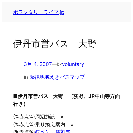
内
ボランタリーライフ.jp
容
を
ス
キ
伊丹市営バス 大野
ッ
プ
3月 4, 2007
—
voluntary
by
in
阪神地域えきバスマップ
■伊丹市営バス 大野 （荻野、JR中山寺方面
行き）
(%赤点%)周辺施設 ×
(%赤点%)乗り換え案内 ×
(%赤点%)
行き先・時刻表