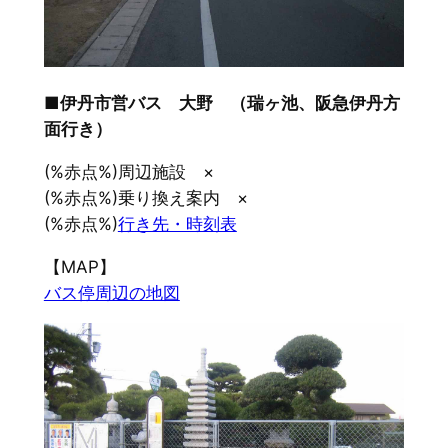
■伊丹市営バス 大野 （瑞ヶ池、阪急伊丹方
面行き）
(%赤点%)周辺施設 ×
(%赤点%)乗り換え案内 ×
(%赤点%)
行き先・時刻表
【MAP】
バス停周辺の地図