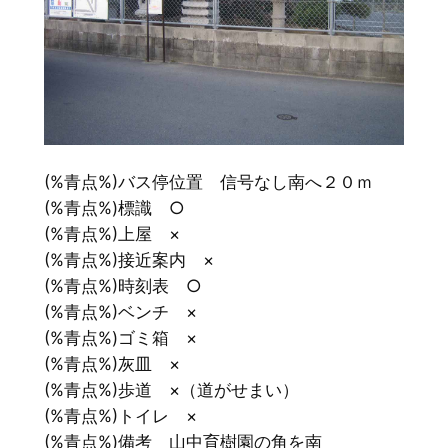
(%青点%)バス停位置 信号なし南へ２０ｍ
(%青点%)標識 ○
(%青点%)上屋 ×
(%青点%)接近案内 ×
(%青点%)時刻表 ○
(%青点%)ベンチ ×
(%青点%)ゴミ箱 ×
(%青点%)灰皿 ×
(%青点%)歩道 ×（道がせまい）
(%青点%)トイレ ×
(%青点%)備考 山中育樹園の角を南