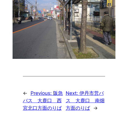
←
Previous:
阪急
Next:
伊丹市営バ
バス 大鹿口 西
ス 大鹿口 南畑
宮北口方面のりば
方面のりば
→