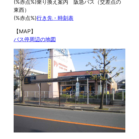
(%赤点%)乗り換え案内 阪急バス（交差点の
東西）
(%赤点%)
行き先・時刻表
【MAP】
バス停周辺の地図