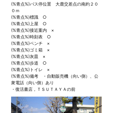
(%青点%)バス停位置 大鹿交差点の南約２０
０ｍ
(%青点%)標識 ○
(%青点%)上屋 ○
(%青点%)接近案内 ×
(%青点%)時刻表 ○
(%青点%)ベンチ ×
(%青点%)ゴミ箱 ×
(%青点%)灰皿 ×
(%青点%)歩道 ○
(%青点%)トイレ ×
(%青点%)備考 ・自動販売機（向い側）、公
衆電話（向い側）あり
・復活書店，ＴＳＵＴＡＹＡの前