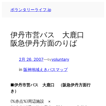
内
ボランタリーライフ.jp
容
を
ス
キ
伊丹市営バス 大鹿口
ッ
阪急伊丹方面のりば
プ
2月 26, 2007
—
voluntary
by
in
阪神地域えきバスマップ
■伊丹市営バス 大鹿口 （阪急伊丹方面行
き）
(%赤点%)周辺施設 ×