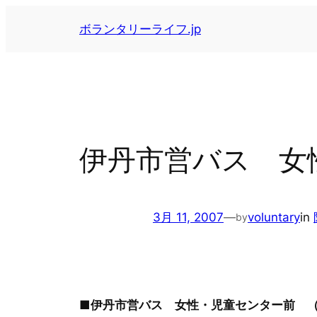
内
ボランタリーライフ.jp
容
を
ス
キ
ッ
プ
伊丹市営バス 女
3月 11, 2007
—
voluntary
in
by
■伊丹市営バス 女性・児童センター前 