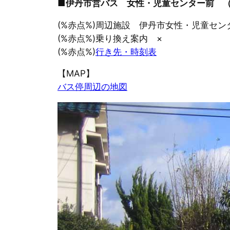
■伊丹市営バス 女性・児童センター前 
(%赤点%)周辺施設 伊丹市女性・児童セン
(%赤点%)乗り換え案内 ×
(%赤点%)
行き先・時刻表
【MAP】
バス停周辺の地図