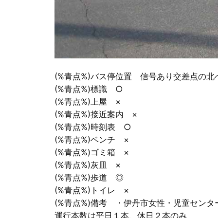
(%青点%)バス停位置 信号あり交差点の北
(%青点%)標識 ○
(%青点%)上屋 ×
(%青点%)接近案内 ×
(%青点%)時刻表 ○
(%青点%)ベンチ ×
(%青点%)ゴミ箱 ×
(%青点%)灰皿 ×
(%青点%)歩道 ◎
(%青点%)トイレ ×
(%青点%)備考 ・伊丹市女性・児童セン
運行本数は平日１本、休日２本のみ