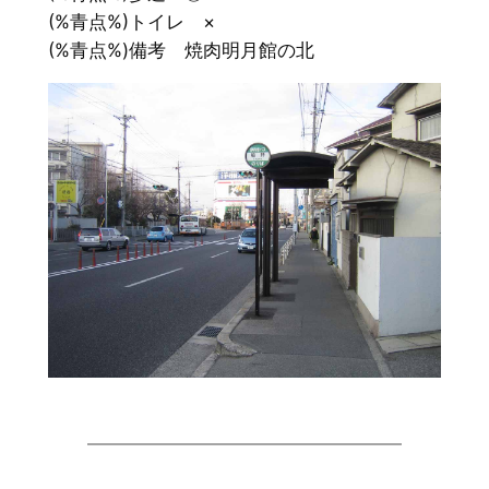
(%青点%)トイレ ×
(%青点%)備考 焼肉明月館の北