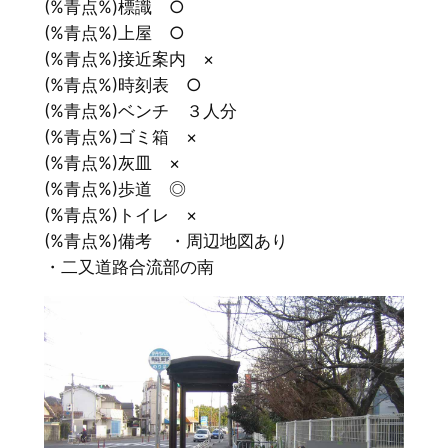
(%青点%)標識 ○
(%青点%)上屋 ○
(%青点%)接近案内 ×
(%青点%)時刻表 ○
(%青点%)ベンチ ３人分
(%青点%)ゴミ箱 ×
(%青点%)灰皿 ×
(%青点%)歩道 ◎
(%青点%)トイレ ×
(%青点%)備考 ・周辺地図あり
・二又道路合流部の南