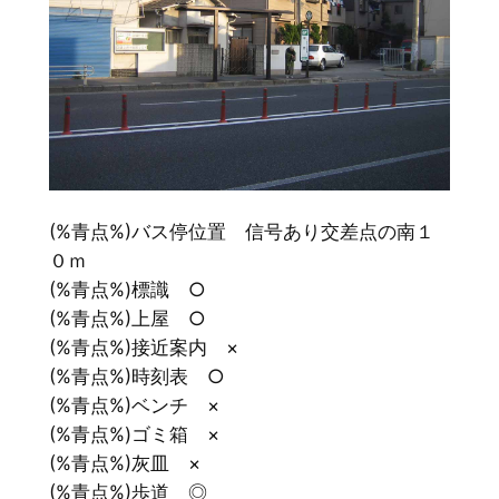
(%青点%)バス停位置 信号あり交差点の南１
０ｍ
(%青点%)標識 ○
(%青点%)上屋 ○
(%青点%)接近案内 ×
(%青点%)時刻表 ○
(%青点%)ベンチ ×
(%青点%)ゴミ箱 ×
(%青点%)灰皿 ×
(%青点%)歩道 ◎