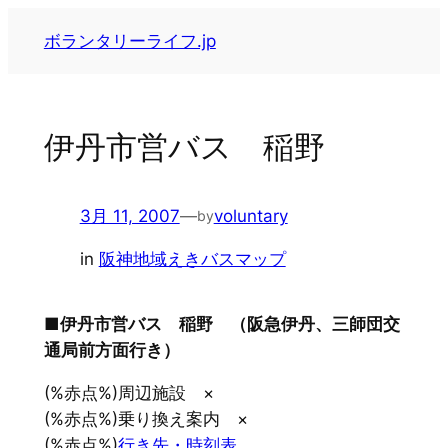
内
ボランタリーライフ.jp
容
を
ス
キ
伊丹市営バス 稲野
ッ
プ
3月 11, 2007
—
voluntary
by
in
阪神地域えきバスマップ
■伊丹市営バス 稲野 （阪急伊丹、三師団交
通局前方面行き）
(%赤点%)周辺施設 ×
(%赤点%)乗り換え案内 ×
(%赤点%)
行き先・時刻表