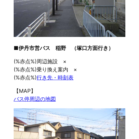
■伊丹市営バス 稲野 （塚口方面行き）
(%赤点%)周辺施設 ×
(%赤点%)乗り換え案内 ×
(%赤点%)
行き先・時刻表
【MAP】
バス停周辺の地図