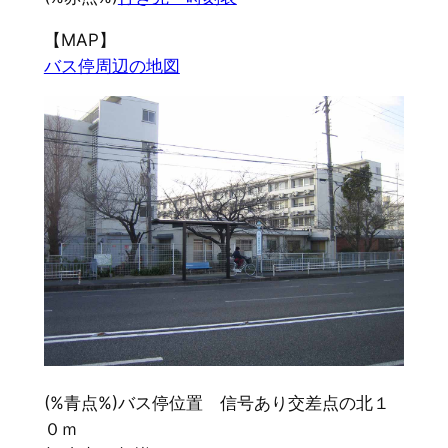
【MAP】
バス停周辺の地図
(%青点%)バス停位置 信号あり交差点の北１
０ｍ