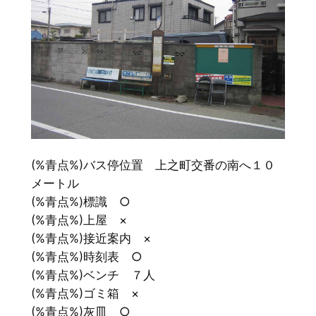
(%青点%)バス停位置 上之町交番の南へ１０
メートル
(%青点%)標識 ○
(%青点%)上屋 ×
(%青点%)接近案内 ×
(%青点%)時刻表 ○
(%青点%)ベンチ ７人
(%青点%)ゴミ箱 ×
(%青点%)灰皿 ○