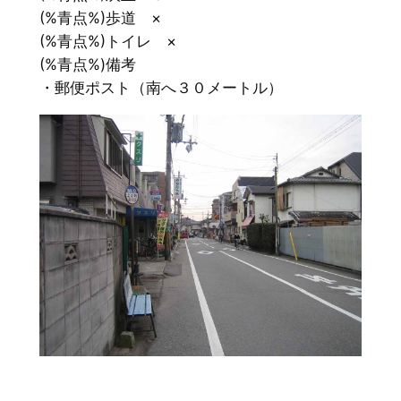
(%青点%)歩道 ×
(%青点%)トイレ ×
(%青点%)備考
・郵便ポスト（南へ３０メートル）