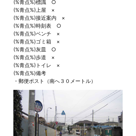
(%青点%)標識 ○
(%青点%)上屋 ×
(%青点%)接近案内 ×
(%青点%)時刻表 ○
(%青点%)ベンチ ×
(%青点%)ゴミ箱 ×
(%青点%)灰皿 ○
(%青点%)歩道 ×
(%青点%)トイレ ×
(%青点%)備考
・郵便ポスト（南へ３０メートル）