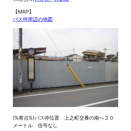
【MAP】
バス停周辺の地図
(%青点%)バス停位置 上之町交番の南へ２０
メートル 信号なし