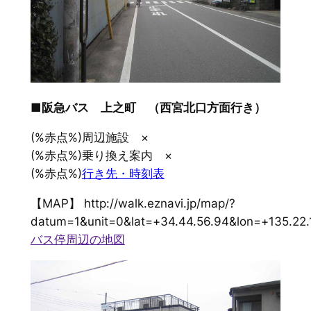
■阪急バス 上之町 （西宮北口方面行き）
(%赤点%)周辺施設 ×
(%赤点%)乗り換え案内 ×
(%赤点%)
行き先・時刻表
【MAP】 http://walk.eznavi.jp/map/?
datum=1&unit=0&lat=+34.44.56.94&lon=+135.22.
バス停周辺の地図