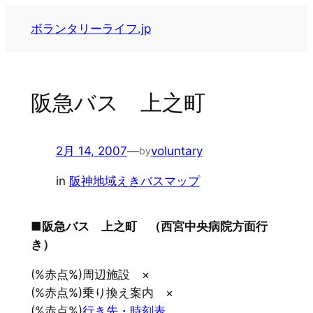
内
ボランタリーライフ.jp
容
を
ス
キ
阪急バス 上之町
ッ
プ
2月 14, 2007
—
voluntary
by
in
阪神地域えきバスマップ
■阪急バス 上之町 （西宮中央病院方面行
き）
(%赤点%)周辺施設 ×
(%赤点%)乗り換え案内 ×
(%赤点%)
行き先・時刻表