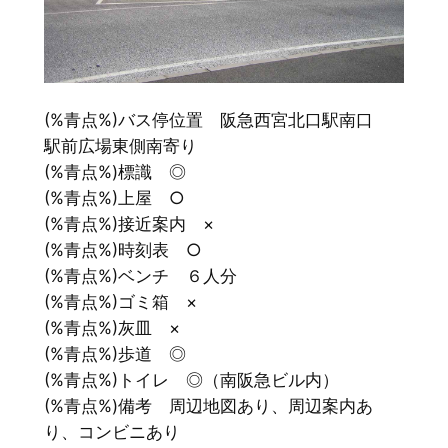
(%青点%)バス停位置 阪急西宮北口駅南口
駅前広場東側南寄り
(%青点%)標識 ◎
(%青点%)上屋 ○
(%青点%)接近案内 ×
(%青点%)時刻表 ○
(%青点%)ベンチ ６人分
(%青点%)ゴミ箱 ×
(%青点%)灰皿 ×
(%青点%)歩道 ◎
(%青点%)トイレ ◎（南阪急ビル内）
(%青点%)備考 周辺地図あり、周辺案内あ
り、コンビニあり