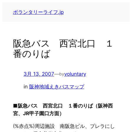
内
ボランタリーライフ.jp
容
を
ス
キ
阪急バス 西宮北口 １
ッ
番のりば
プ
3月 13, 2007
—
voluntary
by
in
阪神地域えきバスマップ
■阪急バス 西宮北口 １番のりば（阪神西
宮、JR甲子園口方面）
(%赤点%)周辺施設 南阪急ビル、プレラにし