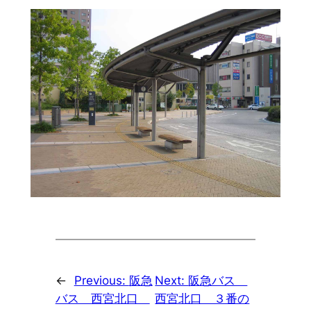
←
Previous:
阪急
Next:
阪急バス
バス 西宮北口
西宮北口 ３番の