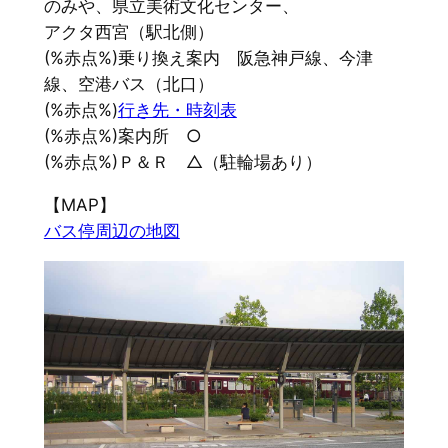
のみや、県立美術文化センター、
アクタ西宮（駅北側）
(%赤点%)乗り換え案内 阪急神戸線、今津
線、空港バス（北口）
(%赤点%)
行き先・時刻表
(%赤点%)案内所 ○
(%赤点%)Ｐ＆Ｒ △（駐輪場あり）
【MAP】
バス停周辺の地図