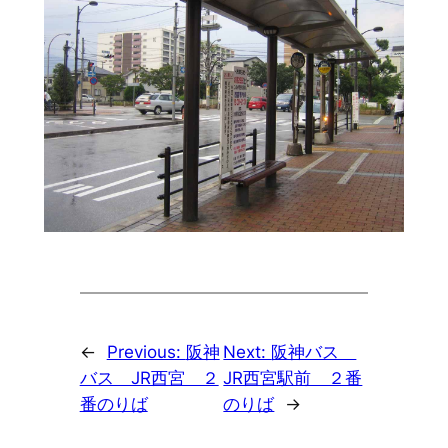
←
Previous:
阪神
Next:
阪神バス
バス JR西宮 ２
JR西宮駅前 ２番
番のりば
のりば
→