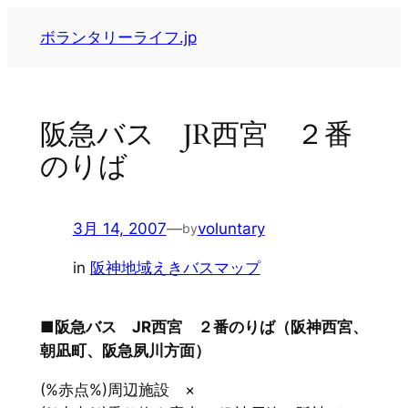
内
ボランタリーライフ.jp
容
を
ス
キ
阪急バス JR西宮 ２番
ッ
のりば
プ
3月 14, 2007
—
voluntary
by
in
阪神地域えきバスマップ
■阪急バス JR西宮 ２番のりば（阪神西宮、
朝凪町、阪急夙川方面）
(%赤点%)周辺施設 ×