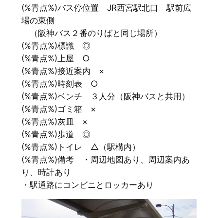
(%青点%)バス停位置 JR西宮駅北口 駅前広
場の東側
（阪神バス２番のりばと同じ場所）
(%青点%)標識 ◎
(%青点%)上屋 ○
(%青点%)接近案内 ×
(%青点%)時刻表 ○
(%青点%)ベンチ ３人分（阪神バスと共用）
(%青点%)ゴミ箱 ×
(%青点%)灰皿 ×
(%青点%)歩道 ◎
(%青点%)トイレ △（駅構内）
(%青点%)備考 ・周辺地図あり、周辺案内あ
り、時計あり
・駅通路にコンビニとロッカーあり