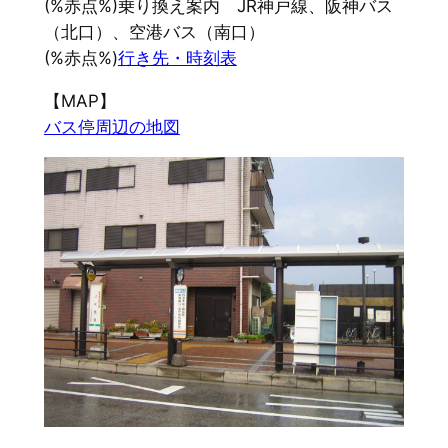
(%赤点%)乗り換え案内 JR神戸線、阪神バス
（北口）、空港バス（南口）
(%赤点%)
行き先・時刻表
【MAP】
バス停周辺の地図