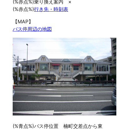
(%赤点%)乗り換え案内 ×
(%赤点%)
行き先・時刻表
【MAP】
バス停周辺の地図
(%青点%)バス停位置 楠町交差点から東