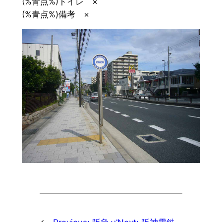
(%青点%)トイレ ×
(%青点%)備考 ×