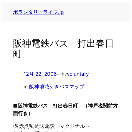
内
ボランタリーライフ.jp
容
を
ス
キ
阪神電鉄バス 打出春日
ッ
町
プ
12月 22, 2006
—
voluntary
by
in
阪神地域えきバスマップ
■阪神電鉄バス 打出春日町 （神戸税関前方
面行き）
(%赤点%)周辺施設 マクドナルド