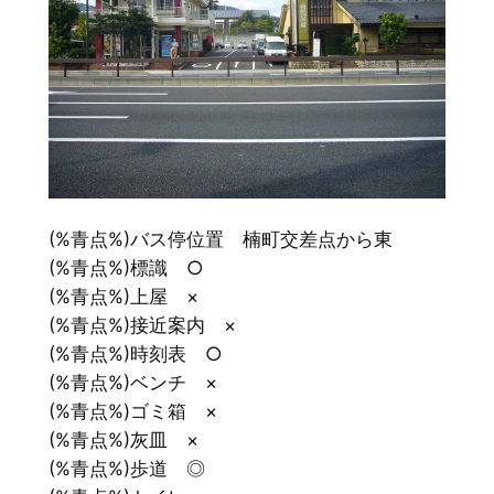
(%青点%)バス停位置 楠町交差点から東
(%青点%)標識 ○
(%青点%)上屋 ×
(%青点%)接近案内 ×
(%青点%)時刻表 ○
(%青点%)ベンチ ×
(%青点%)ゴミ箱 ×
(%青点%)灰皿 ×
(%青点%)歩道 ◎