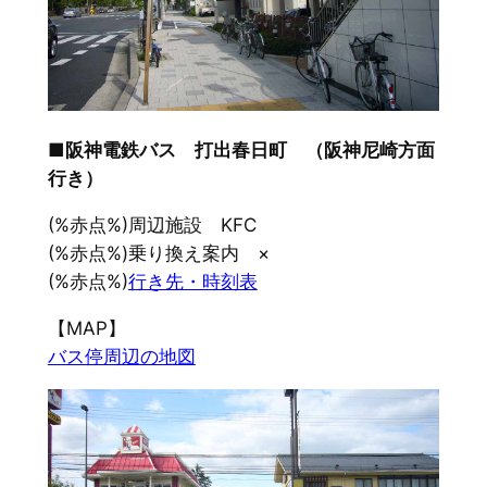
■阪神電鉄バス 打出春日町 （阪神尼崎方面
行き）
(%赤点%)周辺施設 KFC
(%赤点%)乗り換え案内 ×
(%赤点%)
行き先・時刻表
【MAP】
バス停周辺の地図